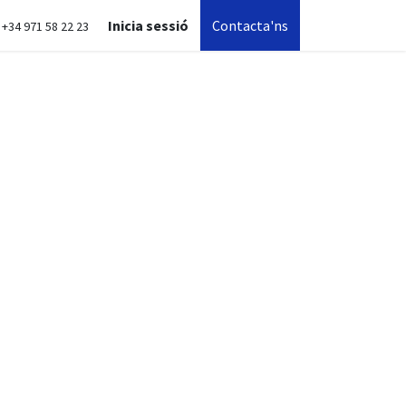
Inicia sessió
Contacta'ns
+34 971 58 22 23