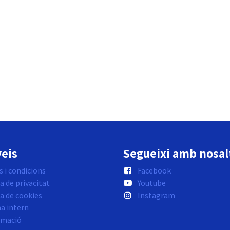
eis
Segueixi amb nosal
 i condicions
Facebook
a de privacitat
Youtube
ca de cookies
Instagram
a intern
rmació