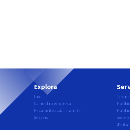
Explora
Serv
Inici
Termes
La nostra empresa
Polític
Escolarització i tràmits
Politi
Serveis
Sistem
d'info