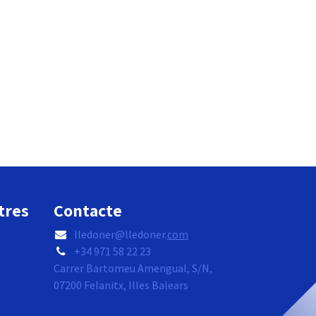
tres
Contacte
lledoner@lledoner.
com
+34 971 58 22 23
Carrer Bartomeu Amengual, S/N,
07200 Felanitx, Illes Balears