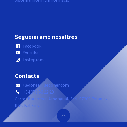
Sistema intern d'informació
Segueixi amb nosaltres
Facebook
Youtube
Instagram
Contacte
lledoner@lledoner.
com
+34 971 58 22 23
Carrer Bartomeu Amengual, S/N, 07200 Felanitx,
Illes Balears