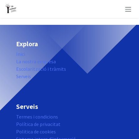
Skip to Content
Explora
Inici
La nostra empresa
Escolarització i tràmits
Serveis
Serveis
Termes i condicions
Política de privacitat
Politica de cookies