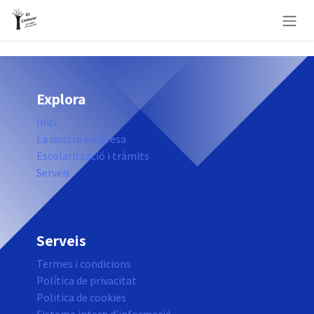
Skip to Content
Explora
Inici
La nostra empresa
Escolarització i tràmits
Serveis
Serveis
Termes i condicions
Política de privacitat
Politica de cookies