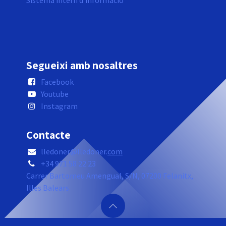
Sistema intern d'informació
Segueixi amb nosaltres
Facebook
Youtube
Instagram
Contacte
lledoner@lledoner.
com
+34 971 58 22 23
Carrer Bartomeu Amengual, S/N, 07200 Felanitx,
Illes Balears