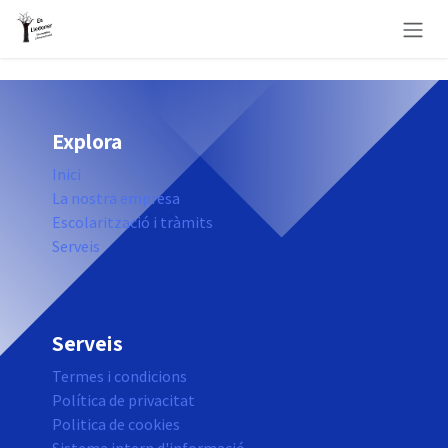
Skip to Content
Explora
Inici
La nostra empresa
Escolarització i tràmits
Serveis
Serveis
Termes i condicions
Política de privacitat
Politica de cookies