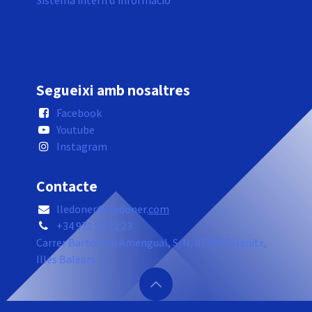
Sistema intern d'informació
Segueixi amb nosaltres
Facebook
Youtube
Instagram
Contacte
lledoner@lledoner.
com
+34 971 58 22 23
Carrer Bartomeu Amengual, S/N, 07200 Felanitx,
Illes Balears