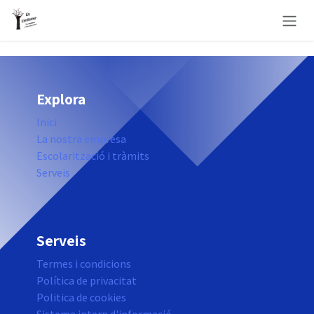
Skip to Content
Explora
Inici
La nostra empresa
Escolarització i tràmits
Serveis
Serveis
Termes i condicions
Política de privacitat
Politica de cookies