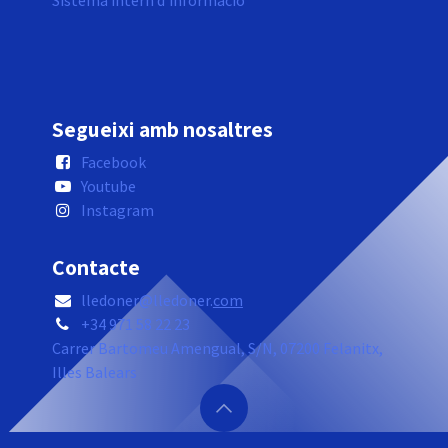
Sistema intern d'informació
Segueixi amb nosaltres
Facebook
Youtube
Instagram
Contacte
lledoner@lledoner.
com
+34 971 58 22 23
Carrer Bartomeu Amengual, S/N, 07200 Felanitx,
Illes Balears