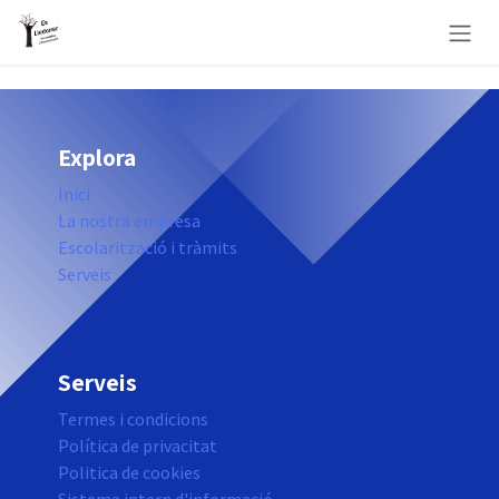
Skip to Content
Explora
Inici
La nostra empresa
Escolarització i tràmits
Serveis
Serveis
Termes i condicions
Política de privacitat
Politica de cookies