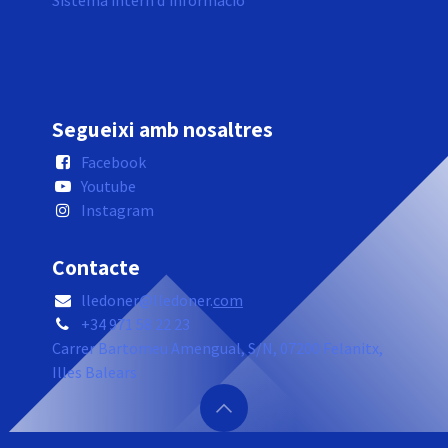
Sistema intern d'informació
Segueixi amb nosaltres
Facebook
Youtube
Instagram
Contacte
lledoner@lledoner.
com
+34 971 58 22 23
Carrer Bartomeu Amengual, S/N, 07200 Felanitx,
Illes Balears