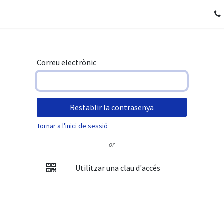
Oferta Educativa
Projectes
Erasmus
Tenda
Correu electrònic
Restablir la contrasenya
Tornar a l'inici de sessió
- or -
Utilitzar una clau d'accés