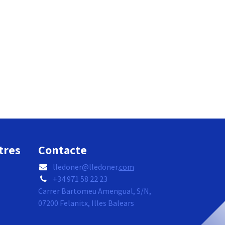
tres
Contacte
lledoner@lledoner.
com
+34 971 58 22 23
Carrer Bartomeu Amengual, S/N,
07200 Felanitx, Illes Balears