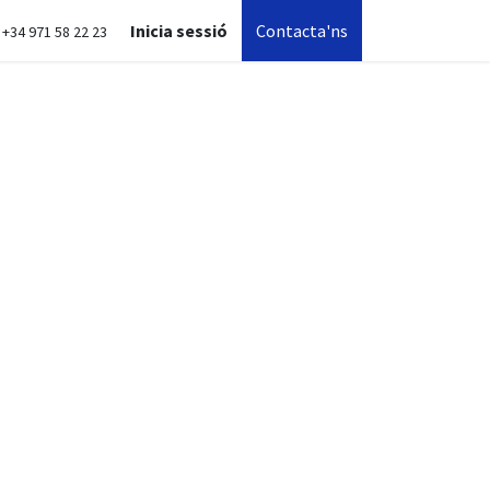
Inicia sessió
Contacta'ns
+34 971 58 22 23