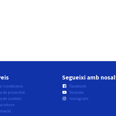
eis
Segueixi amb nosal
 i condicions
Facebook
a de privacitat
Youtube
ca de cookies
Instagram
a intern
rmació