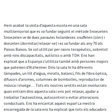
Hem acabat la visita d’aquesta escola en una sala
multisensorial que es va fundar seguint el mètode Snoezelen.
Snoezelen ve de dues paraules holandeses: snuffelen (oler) i
doezelen (dormitar/relaxar-se) i es va fundar als any 70 als
Països Baixos. Se sol utilitzar per raons terapèutics, sobretot
amb nins discapacitats, autístics o amb TDH. Ens han
explicat que a Espanya s’utilitza també amb persones majors
que pateixen d’Alzheimer. Dins la sala hi ha diferents
làmpades, un llit d’aigua, miralls, balancí, fils de fibra òptica,
difusors d’aromes, columnes de bombolles, reproductor de
música i imatge… Tots els nostres sentits estan involucrats
quan entram dins aquesta sala i ens pot relaxar, ajudar a
treballar l’autoestima, autocontrol o evitar alteracions
conductuals. Ens ha encantat aquest espai! La mestra
encarregada de la sala ens ha explicat que tots els educadors