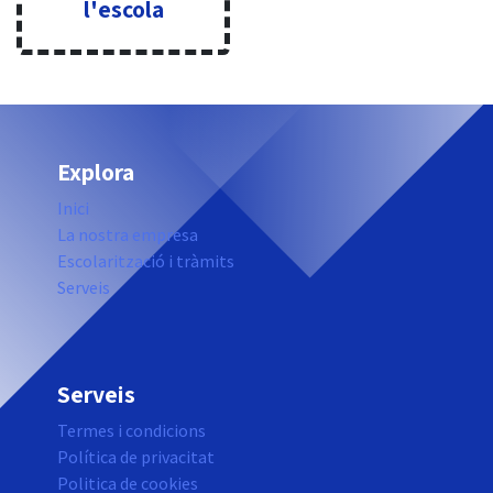
l'escola
Explora
Inici
La nostra empresa
Escolarització i tràmits
Serveis
Serveis
Termes i condicions
Política de privacitat
Politica de cookies