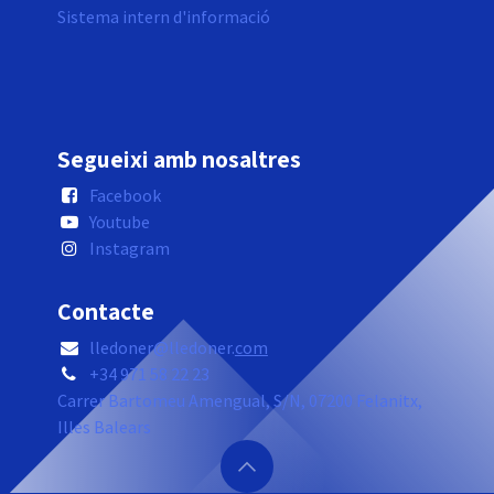
Sistema intern d'informació
Segueixi amb nosaltres
Facebook
Youtube
Instagram
Contacte
lledoner@lledoner.
com
+34 971 58 22 23
Carrer Bartomeu Amengual, S/N, 07200 Felanitx,
Illes Balears