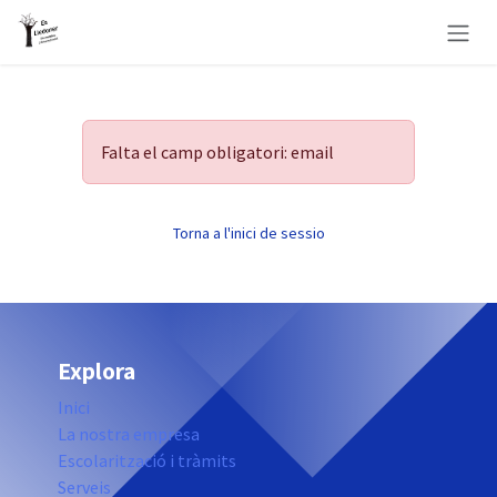
Skip to Content
Falta el camp obligatori: email
Torna a l'inici de sessio
Explora
Inici
La nostra empresa
Escolarització i tràmits
Serveis