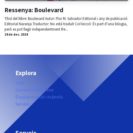
Ressenya: Boulevard
Títol del llibre: Boulevard Autor: Flor M. Salvador Editorial i any de publicació:
Editorial Naranja Traductor: No està traduït Col·lecció: És part d’una bilogia,
però es pot llegir independentment Re...
24 de des. 2024
Explora
Inici
La nostra empresa
Escolarització i tràmits
Serveis
Serveis