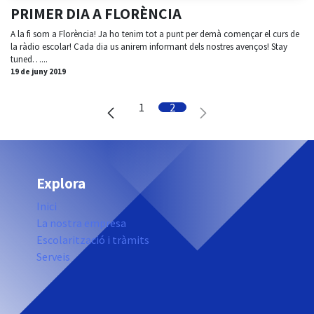
PRIMER DIA A FLORÈNCIA
A la fi som a Florència! Ja ho tenim tot a punt per demà començar el curs de
la ràdio escolar! Cada dia us anirem informant dels nostres avenços! Stay
tuned…...
19 de juny 2019
1
2
Explora
Inici
La nostra empresa
Escolarització i tràmits
Serveis