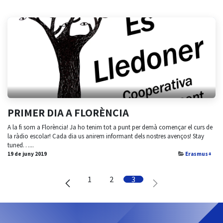
PRIMER DIA A FLORÈNCIA
A la fi som a Florència! Ja ho tenim tot a punt per demà començar el curs de
la ràdio escolar! Cada dia us anirem informant dels nostres avenços! Stay
tuned…...
19 de juny 2019
Erasmus+
1
2
3